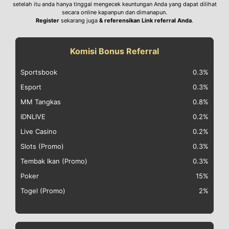
setelah itu anda hanya tinggal mengecek keuntungan Anda yang dapat dilihat
secara online kapanpun dan dimanapun.
Register
sekarang juga
& referensikan Link referral Anda
.
Komisi Bonus Referral
Sportsbook
0.3%
Esport
0.3%
MM Tangkas
0.8%
IDNLIVE
0.2%
Live Casino
0.2%
Slots (Promo)
0.3%
Tembak Ikan (Promo)
0.3%
Poker
15%
Togel (Promo)
2%