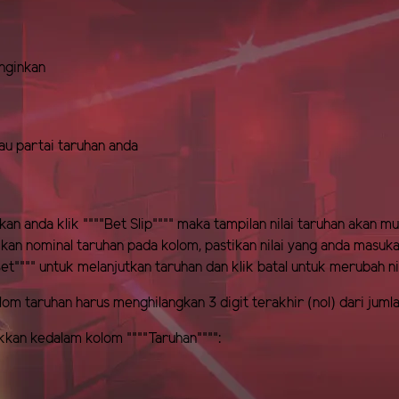
inginkan
au partai taruhan anda
kan anda klik """"Bet Slip"""" maka tampilan nilai taruhan akan m
kan nominal taruhan pada kolom, pastikan nilai yang anda masuk
 Bet"""" untuk melanjutkan taruhan dan klik batal untuk merubah ni
m taruhan harus menghilangkan 3 digit terakhir (nol) dari juml
kan kedalam kolom """"Taruhan"""":