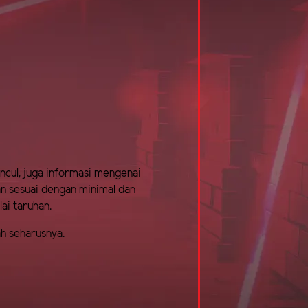
uncul, juga informasi mengenai
an sesuai dengan minimal dan
lai taruhan.
ah seharusnya.