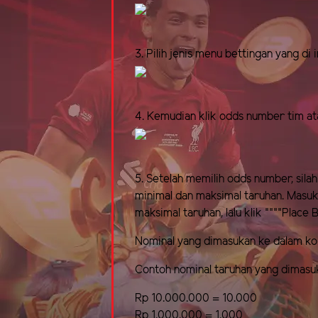
3. Pilih jenis menu bettingan yang di 
4. Kemudian klik odds number tim at
5. Setelah memilih odds number, silah
minimal dan maksimal taruhan. Masuk
maksimal taruhan, lalu klik """"Place
Nominal yang dimasukan ke dalam kolo
Contoh nominal taruhan yang dimasuk
Rp 10.000.000 = 10.000
Rp 1.000.000 = 1.000