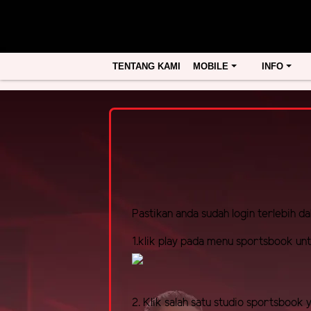
TENTANG KAMI
MOBILE
INFO
Pastikan anda sudah login terlebih d
1.klik play pada menu sportsbook u
2. Klik salah satu studio sportsbook y